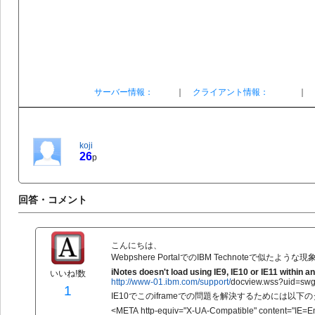
サーバー情報：
｜
クライアント情報：
｜
koji
26
p
回答・コメント
こんにちは、
Webpshere PortalでのIBM Technoteで似た
iNotes doesn't load using IE9, IE10 or IE11 within an
いいね!数
http://www-01.ibm.com/support/
docview.wss?uid=sw
1
IE10でこのiframeでの問題を解決するためには
<META http-equiv="X-UA-Compatible" content="IE=Em