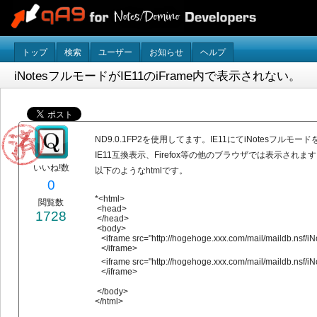
トップ
検索
ユーザー
お知らせ
ヘルプ
iNotesフルモードがIE11のiFrame内で表示されない。
ND9.0.1FP2を使用してます。IE11にてiNotesフルモ
IE11互換表示、Firefox等の他のブラウザでは表示さ
いいね!数
以下のようなhtmlです。
0
*<html>
閲覧数
<head>
1728
</head>
<body>
<iframe src="http://hogehoge.xxx.com/mail/maildb.nsf/
</iframe>
<iframe src="http://hogehoge.xxx.com/mail/maildb.nsf/
</iframe>
</body>
</html>