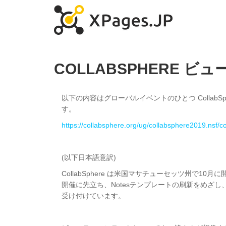
COLLABSPHERE 
以下の内容はグローバルイベントのひとつ Collab
す。
https://collabsphere.org/ug/collabsphere2019.nsf/c
(以下日本語意訳)
CollabSphere は米国マサチューセッツ州で
開催に先立ち、Notesテンプレートの刷新をめざ
受け付けています。