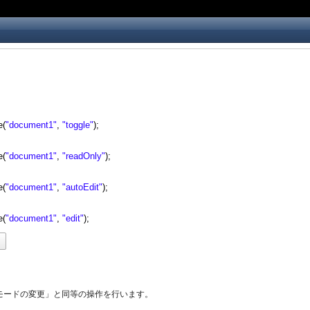
e(
"document1"
, 
"toggle"
);
e(
"document1"
, 
"readOnly"
);
e(
"document1"
, 
"autoEdit"
);
e(
"document1"
, 
"edit"
);
d
モードの変更」と同等の操作を行います。