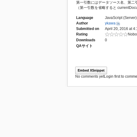
第一引数にはデータソース名、第二引数には変更モー
（第一引数を省略すると currentDo
Language
JavaScript (Server)
Author
ykawa
Submitted on
April 20, 2016 at 4
Rating
Nobod
Downloads
0
QAサイト
Embed XSnippet
No comments yet
Login first to commen