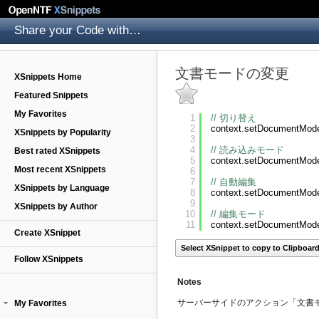
Share your Code with others
文書モードの変更
XSnippets Home
Featured Snippets
My Favorites
1
// 切り替え
2
context.setDocumentMod
XSnippets by Popularity
3
4
// 読み込みモード
Best rated XSnippets
5
context.setDocumentMod
Most recent XSnippets
6
7
// 自動編集
XSnippets by Language
8
context.setDocumentMod
9
XSnippets by Author
10
// 編集モード
11
context.setDocumentMod
Create XSnippet
Select XSnippet to copy to Clipboar
Follow XSnippets
Notes
サーバーサイドのアクション「文書
My Favorites