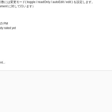
ド( toggle / readOnly / autoEdit / edit ) を設定します。
cument に対して行います）
:15 PM
y rated yet
t...