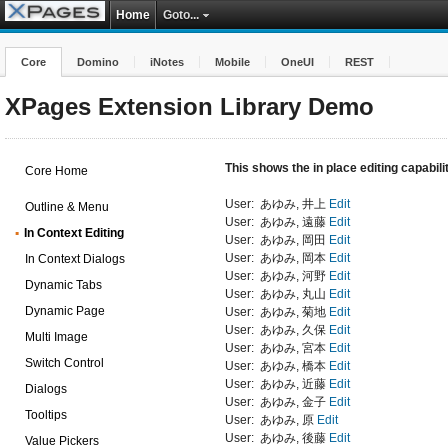
Home
Goto...
Core
Domino
iNotes
Mobile
OneUI
REST
XPages Extension Library Demo
This shows the in place editing capabili
Core Home
User:
あゆみ
,
井上
Edit
Outline & Menu
User:
あゆみ
,
遠藤
Edit
In Context Editing
User:
あゆみ
,
岡田
Edit
User:
あゆみ
,
岡本
Edit
In Context Dialogs
User:
あゆみ
,
河野
Edit
Dynamic Tabs
User:
あゆみ
,
丸山
Edit
Dynamic Page
User:
あゆみ
,
菊地
Edit
User:
あゆみ
,
久保
Edit
Multi Image
User:
あゆみ
,
宮本
Edit
Switch Control
User:
あゆみ
,
橋本
Edit
User:
あゆみ
,
近藤
Edit
Dialogs
User:
あゆみ
,
金子
Edit
Tooltips
User:
あゆみ
,
原
Edit
User:
あゆみ
,
後藤
Edit
Value Pickers