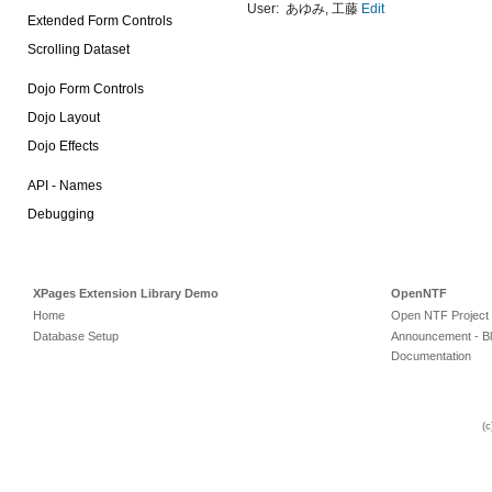
User:
あゆみ
,
工藤
Edit
Extended Form Controls
Scrolling Dataset
Dojo Form Controls
Dojo Layout
Dojo Effects
API - Names
Debugging
XPages Extension Library Demo
OpenNTF
Home
Open NTF Project
Database Setup
Announcement - B
Documentation
(