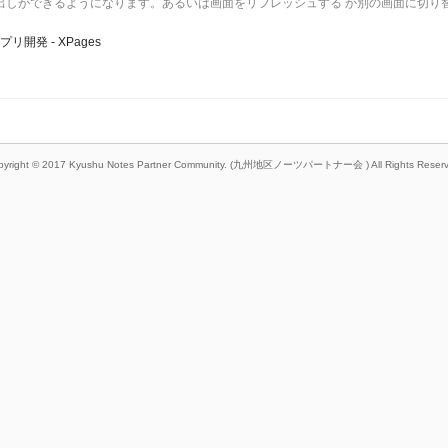
出しができるようになります。あるいは画面をリフレッシュする か別の画面に切り
プリ開発 - XPages
pyright © 2017 Kyushu Notes Partner Community. (九州地区ノーツパートナー会 ) All Rights Reserv