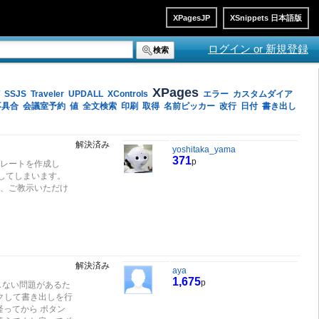
XPagesJP
XSnippets 日本語版
ログイン or 新規登録
検索
XPages
SSJS
Traveler
UPDALL
XControls
エラー
カスタムダイア
不具合
会議室予約
値
全文検索
印刷
取得
名前ピッカー
改行
日付
書き出し
解決済み
yoshitaka_yama
371
p
プレートを作成し
けしてしまいます。
ら、ご教示いただけ
解決済み
aya
1,675
p
しない問題があるた
ックして書き出しを行
ってから ボタン