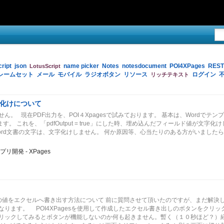
cript
json
name picker
Notes
notesdocument
POI4XPages
REST
LotusScript
レームセット
メール
モバイル
ラジオボタン
リソース
ログイン
リッチテキスト
文字化けについて
。 現在PDF出力を、POI４Xpagesで試みております。 基本は、Wordでテン
 これを、「pdfOutput = true」にした時、埋め込んだフィールド値が文字化
のword文書の文字は、文字化けしません。 何か原因等、心当たりのある方がいました
プリ開発 - XPages
一覧の値をエクセルへ書き出す方法について 前に質問させて頂いたのですが、まだ解決
なります。 POI4XPagesを使用して作成したエクセル書き出しのボタンをクリ
クリックしてみるとボタンが機能しないのか何も起きません。暫く（１０秒ほど？）経