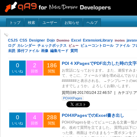
トップ
検索
ユーザー
お知らせ
ヘルプ
CSJS
CSS
Designer
Dojo
Excel
ExtensionLibrary
javas
Domino
inotes
ログ
カレンダー
チェックボックス
ビューコントロール
ファイル
フ
ビュー
未読
添付ファイル
画像
編集モード
質問
POI 4 XPagesでPDF出力した時の
0
2
186
お世話になっております。 また、連投すみません
いいね
回答
閲覧
て、そこに、フィールド値を埋め込んでおります。
#######と表示される。 →テンプレート
ますでしょうか。 よろしくお願いします。
質問日時:
2017/01/24 22:46:57
|
カテゴリ:
ア
POI4XPages
POI4XPagesでのExcel書き出し
0
4
288
POI4XPagesを使ってビューにある文書
いいね
回答
閲覧
め、改めて質問を立てました。 質問は以下に
った後、画面は そのままもう一度ボタンを