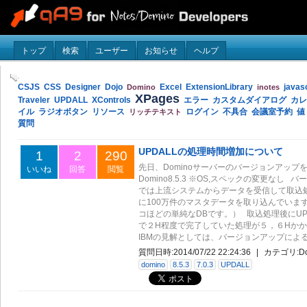
トップ
検索
ユーザー
お知らせ
ヘルプ
CSJS
CSS
Designer
Dojo
Excel
ExtensionLibrary
javas
Domino
inotes
XPages
Traveler
UPDALL
XControls
エラー
カスタムダイアログ
カレ
イル
ラジオボタン
リソース
ログイン
不具合
会議室予約
値
リッチテキスト
質問
UPDALLの処理時間増加について
1
2
290
先日、Dominoサーバーのバージョンアップを行
いいね
回答
閲覧
Domino8.5.3 ※OS,スペックの変更な
では上流システムからデータを受信して取込処
に100万件のマスタデータを取り込んでいま
コほどの単純なDBです。） 取込処理後にUP
で２H程度で完了していた処理が５，６Hか
IBMの見解としては、バージョンアップによるUPD
質問日時:
2014/07/22 22:24:36
|
カテゴリ:
D
domino
8.5.3
7.0.3
UPDALL